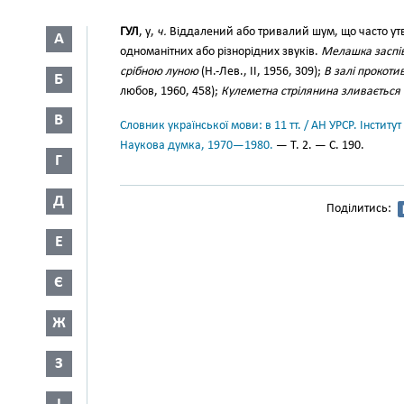
ГУЛ
, у,
ч.
Віддалений або тривалий шум, що часто утв
А
одноманітних або різнорідних звуків.
Мелашка заспіва
срібною луною
(Н.-Лев., II, 1956, 309);
В залі прокоти
Б
любов, 1960, 458);
Кулеметна стрілянина зливається 
В
Словник української мови: в 11 тт. / АН УРСР. Інститут
Наукова думка, 1970—1980.
— Т. 2. — С. 190.
Г
Д
Поділитись:
Е
Є
Ж
З