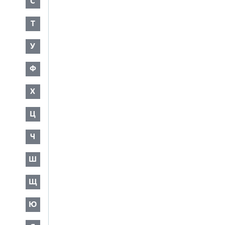
С
Т
У
Ф
Х
Ц
Ч
Ш
Щ
Ю