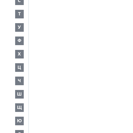
С
Т
У
Ф
Х
Ц
Ч
Ш
Щ
Ю