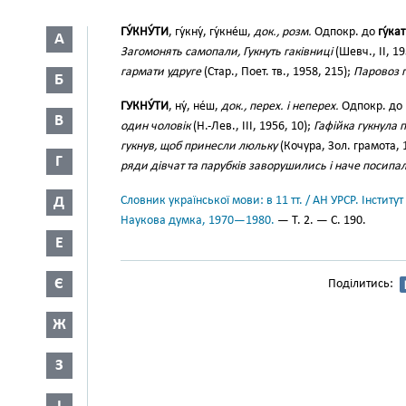
ГУ́КНУ́ТИ
, гу́кну́, гу́кне́ш,
док., розм.
Одпокр. до
гу́ка
А
Загомонять самопали, Гукнуть гаківниці
(Шевч., II, 19
гармати удруге
(Стар., Поет. тв., 1958, 215);
Паровоз г
Б
ГУКНУ́ТИ
, ну́, не́ш,
док., перех. і неперех.
Одпокр. до
В
один чоловік
(Н.-Лев., III, 1956, 10);
Гафійка гукнула 
гукнув, щоб принесли люльку
(Кочура, Зол. грамота, 
Г
ряди дівчат та парубків заворушились і наче посипа
Д
Словник української мови: в 11 тт. / АН УРСР. Інститут
Наукова думка, 1970—1980.
— Т. 2. — С. 190.
Е
Є
Поділитись:
Ж
З