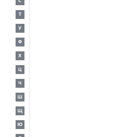
С
Т
У
Ф
Х
Ц
Ч
Ш
Щ
Ю