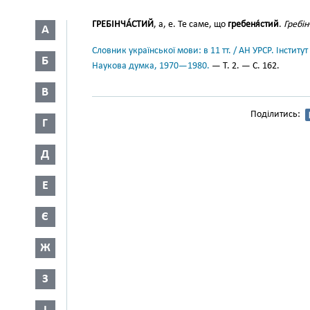
ГРЕБІНЧА́СТИЙ
, а, е. Те саме, що
гребеня́стий
.
Гребін
А
Словник української мови: в 11 тт. / АН УРСР. Інститут
Б
Наукова думка, 1970—1980.
— Т. 2. — С. 162.
В
Поділитись:
Г
Д
Е
Є
Ж
З