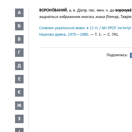
ВОРОНО́ВАНИЙ
, а, е. Дієпр. пас. мин. ч. до
воронува́
А
видніється зображення якогось знака
(Гончар, Таврія.
Б
Словник української мови: в 11 тт. / АН УРСР. Інститут
Наукова думка, 1970—1980.
— Т. 1. — С. 741.
В
Г
Поділитись:
Д
Е
Є
Ж
З