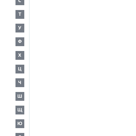
С
Т
У
Ф
Х
Ц
Ч
Ш
Щ
Ю