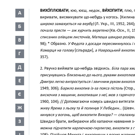
ВИХО́ПЛЮВАТИ
, юю, юєш,
недок.,
ВИ́ХОПИТИ
, плю,
А
виривати, висмикувати що-небудь у когось. [Килина
широко замахується на вербу)
(Л. Укр., III, 1952, 264)
Б
почала прясти — аж хурчить веретено
(Кв.-Осн., II, 
списаних олівцем листочків, Матюша швидко розірва
В
98); * Образно.
У Федота з досади пересмикнулось і п
Комарця на голову
[сільради]
, а Навроцький вихопив 
Г
357).
Д
2. Рвучко виймати що-небудь звідкись.
Біла пара хм
присунувшись близенько до нього, руками вихоплю
Е
Дмитро легко випростується і звичним рухом вихоплю
1949, 306);
Барило вихопив із-за пояса пістоль
(Стор.,
Є
вискочив з машини, вихопивши з неї, мов з гарячого
1960, 104); // Допомагаючи комусь швидко витягати 
Ж
живу Ярема з льоху та й полинув У Лебедин…
(Шевч.,
кинувся у вогонь, щоб вихопити Вихора? — спалахну
З
Швидко брати, вибираючи або хапаючи навмання з-п
можна підчепити карлючкою-гирлигою, вихопити з гур
108);
Підійшов Микита і, вихопивши з вогню жаринку 