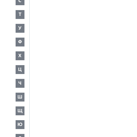
С
Т
У
Ф
Х
Ц
Ч
Ш
Щ
Ю