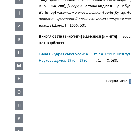
І
Вир, 1964, 288); //
перен.
Раптово виділяти що-небудь 
Ї
Він
[вітер]
часом вихоплює .. жіночий зойк
(Кучер, Чо
запалив.. Тріпотливий вогник вихопив з темряви сонн
виходу
(Донч., II, 1956, 50).
Й
Вихо́плювати (ви́хопити) з ді́йсності (з життя́)
— зобра
К
це є в дійсності.
Л
Словник української мови: в 11 тт. / АН УРСР. Інститут
Наукова думка, 1970—1980.
— Т. 1. — С. 533.
М
Н
Поділитись:
О
П
Р