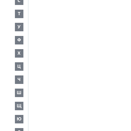
С
Т
У
Ф
Х
Ц
Ч
Ш
Щ
Ю