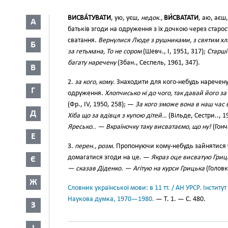
ВИСВА́ТУВАТИ
, ую, уєш,
недок.,
ВИ́СВАТАТИ
, аю, аєш
А
батьків згоди на одруження з їх дочкою через старо
сватання.
Вернулися Люде з рушниками, з святим хлі
Б
за гетьмана, То не сором
(Шевч., І, 1951, 317);
Старші
багату наречену
(Збан., Сеспель, 1961, 347).
В
2.
за кого, кому.
Знаходити для кого-небудь наречену
Г
одруження.
Хлопчисько ні до чого, так давай його за
(Фр., IV, 1950, 258); —
За кого зможе вона в наш час 
Д
Хіба що за вдівця з купою дітей…
(Вільде, Сестри.., 1
Яресько.. — Вкраїночку таку висватаємо, що ну!
(Гонча
Е
3.
перен., розм.
Пропонуючи кому-небудь зайнятися чимо
домагатися згоди на це. —
Якраз оце висватую Гриць
Є
— сказав Діденко. — Агітую на курси Грицька
(Головко
Ж
Словник української мови: в 11 тт. / АН УРСР. Інститут
Наукова думка, 1970—1980.
— Т. 1. — С. 480.
З