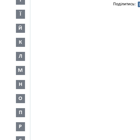
І
Поділитись:
Ї
Й
К
Л
М
Н
О
П
Р