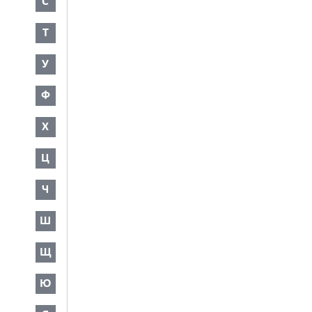
С
Т
У
Ф
Х
Ц
Ч
Ш
Щ
Ю