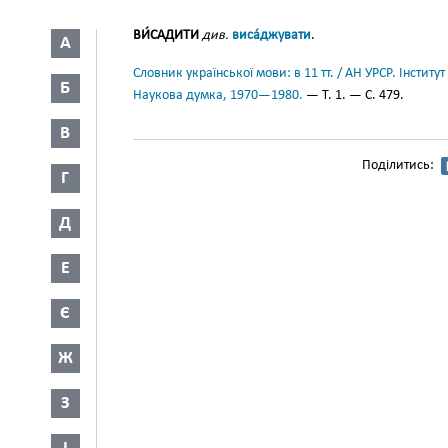
ВИ́САДИТИ
див.
виса́джувати
.
А
Словник української мови: в 11 тт. / АН УРСР. Інститут
Б
Наукова думка, 1970—1980.
— Т. 1. — С. 479.
В
Поділитись:
Г
Д
Е
Є
Ж
З