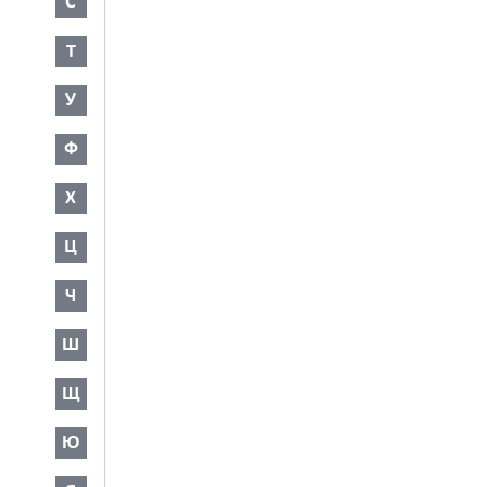
С
Т
У
Ф
Х
Ц
Ч
Ш
Щ
Ю