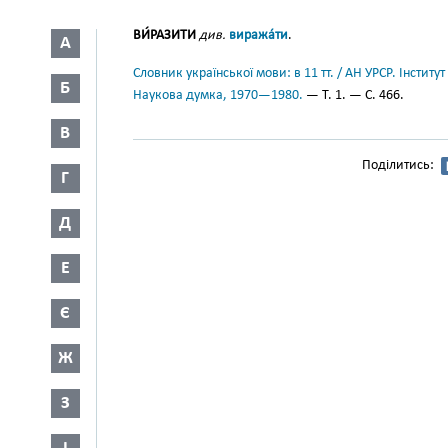
ВИ́РАЗИТИ
див.
виража́ти
.
А
Словник української мови: в 11 тт. / АН УРСР. Інститут
Б
Наукова думка, 1970—1980.
— Т. 1. — С. 466.
В
Поділитись:
Г
Д
Е
Є
Ж
З