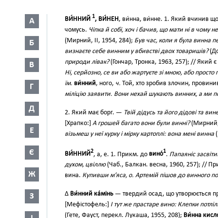
1
ВИ́ННИЙ
, ВИ́НЕН
, ви́нна, ви́нне. 1. Який вчинив 
А
чомусь.
Чіпка й собі, хоч і бачив, що мати ні в чому 
(Мирний, II, 1954, 284);
Був час, коли я була винна 
Б
визнаєте себе винним у вбивстві двох товаришів?
(До
природи лівак?
(Гончар, Тронка, 1963, 257); // Який
В
Ні, серйозно, се ви або жартуєте зі мною, або прост
їм.
ви́нний
, ного,
ч.
Той, хто зробив злочин, провини
Г
міліцію заявити. Вони нехай шукають винних, а ми 
Д
2. Який має борг. —
Твій дідусь та його дідові та вин
[Xрапко:]
А грошей багато вони були винні?
(Мирний, 
Е
візьмеш у неї курку і мірку картоплі: вона мені винна
(
Є
2
1
ВИ́ННИЙ
, а, е. 1. Прикм. до
вино́
.
Папаяніс засвіти
духом, цвіллю
(Чаб., Балкан. весна, 1960, 257); // П
Ж
вина.
Купивши м’яса, о. Артемій пішов до винного п
∆
Ви́нний ка́мінь
— твердий осад, що утворюється при
З
[Мефістофель:]
І тут же прастаре вино: Клепки потл
(Гете, Фауст, перекл. Лукаша, 1955, 208);
Ви́нна кисло