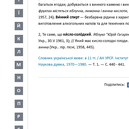
І
багатьох ягодах; добувається з винного каменю і вик
фруктах містяться яблучна, лимонна і винна кислоти
Ї
1957, 24);
Ви́нний спирт
— безбарвна рідина з харак
виготовлення алкогольних напоїв та для технічних п
Й
2, Те саме, що
ки́сло-соло́дкий
.
Яблуко "Юрій Гагарін
К
Укр., 30.V 1961, 3); // Який має кисло-солодкі плоди
винна
(Укр.. лір. пісні, 1958, 445).
Л
Словник української мови: в 11 тт. / АН УРСР. Інститут
М
Наукова думка, 1970—1980.
— Т. 1. — С. 440 - 441.
Н
Поділитись:
О
П
Р