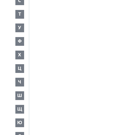
С
Т
У
Ф
Х
Ц
Ч
Ш
Щ
Ю