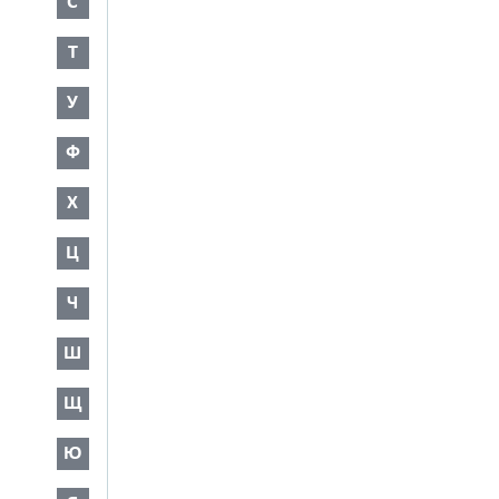
С
Т
У
Ф
Х
Ц
Ч
Ш
Щ
Ю