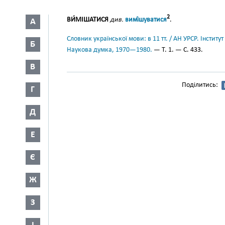
2
ВИ́МІШАТИСЯ
див.
вимі́шуватися
.
А
Словник української мови: в 11 тт. / АН УРСР. Інститут
Б
Наукова думка, 1970—1980.
— Т. 1. — С. 433.
В
Поділитись:
Г
Д
Е
Є
Ж
З