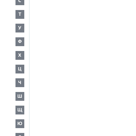
С
Т
У
Ф
Х
Ц
Ч
Ш
Щ
Ю