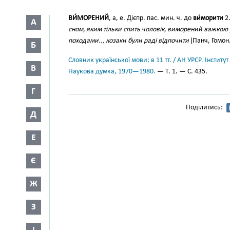
ВИ́МОРЕНИЙ
, а, е. Дієпр. пас. мин. ч. до
ви́морити
2
А
сном, яким тільки спить чоловік, виморений важкою
походами.., козаки були раді відпочити
(Панч, Гомон.
Б
Словник української мови: в 11 тт. / АН УРСР. Інститут
В
Наукова думка, 1970—1980.
— Т. 1. — С. 435.
Г
Поділитись:
Д
Е
Є
Ж
З