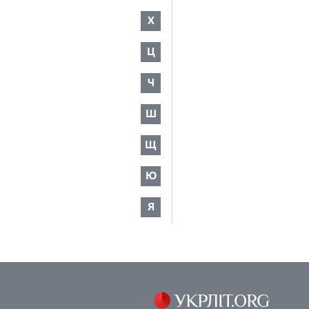
Х
Ц
Ч
Ш
Щ
Ю
Я