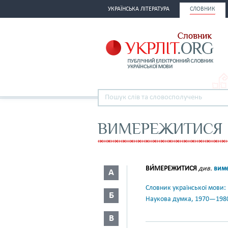
УКРАЇНСЬКА ЛІТЕРАТУРА
СЛОВНИК
ВИМЕРЕЖИТИСЯ
ВИ́МЕРЕЖИТИСЯ
див.
виме
А
Словник української мови: в 
Б
Наукова думка, 1970—198
В