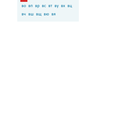
во
вп
вр
вс
вт
ву
вх
вц
вч
вш
вщ
вю
вя