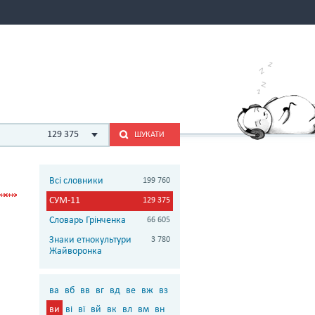
129 375
ШУКАТИ
Всі словники
199 760
СУМ-11
129 375
Словарь Грінченка
66 605
Знаки етнокультури
3 780
Жайворонка
ва
вб
вв
вг
вд
ве
вж
вз
ви
ві
вї
вй
вк
вл
вм
вн