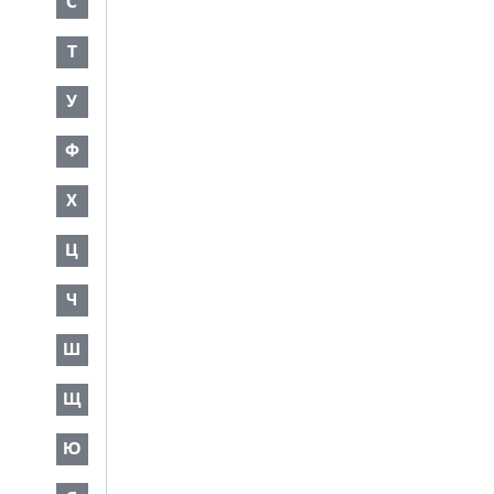
С
Т
У
Ф
Х
Ц
Ч
Ш
Щ
Ю