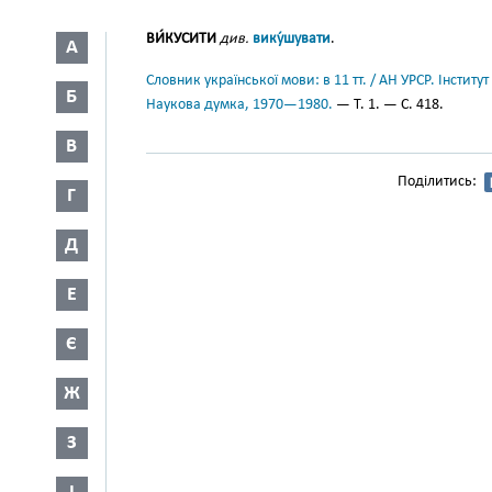
ВИ́КУСИТИ
див.
вику́шувати
.
А
Словник української мови: в 11 тт. / АН УРСР. Інститут
Б
Наукова думка, 1970—1980.
— Т. 1. — С. 418.
В
Поділитись:
Г
Д
Е
Є
Ж
З