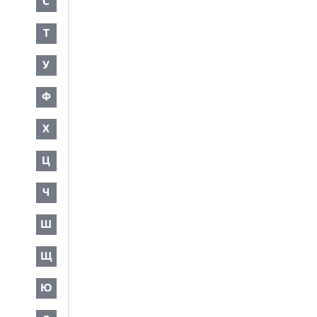
С
Т
У
Ф
Х
Ц
Ч
Ш
Щ
Ю