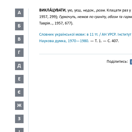
ВИКЛА́ЦУВАТИ
, ую, уєш,
недок., розм.
Клацати раз у
А
1957, 299);
Гуркочуть, немов по граніту, обози та гар
Таврія.., 1957, 677).
Б
Словник української мови: в 11 тт. / АН УРСР. Інститут
В
Наукова думка, 1970—1980.
— Т. 1. — С. 407.
Г
Поділитись:
Д
Е
Є
Ж
З