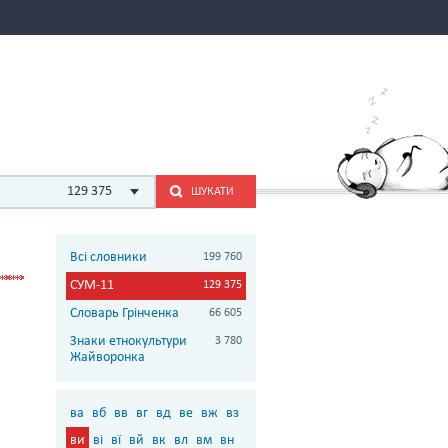
129 375
ШУКАТИ
Всі словники
199 760
СУМ-11
129 375
Словарь Грінченка
66 605
Знаки етнокультури
3 780
Жайворонка
ва
вб
вв
вг
вд
ве
вж
вз
ви
ві
вї
вй
вк
вл
вм
вн