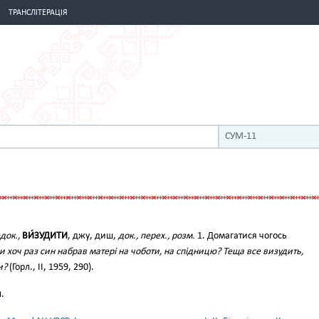
ТРАНСЛІТЕРАЦІЯ
СУМ-11
док.,
ВИ́ЗУДИТИ
, джу, диш,
док., перех., розм.
1. Домагатися чогось
и хоч раз син набрав матері на чоботи, на спідницю? Теща все визудить,
и?
(Горл., II, 1959, 290).
и
.