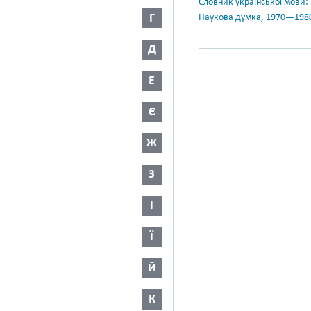
Словник української мови: в 
Г
Наукова думка, 1970—198
Д
Е
Є
Ж
З
І
Ї
Й
К