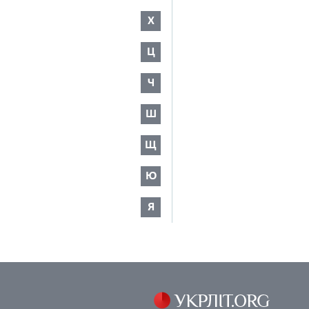
Х
Ц
Ч
Ш
Щ
Ю
Я