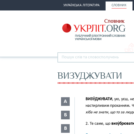
УКРАЇНСЬКА ЛІТЕРАТУРА
СЛОВНИК
ВИЗУДЖУВАТИ
ВИЗУ́ДЖУВАТИ
, ую, уєш,
не
А
настирливим проханням.
Ч
хіба не знати, що то за люд
Б
2. Те саме, що
визу́брюват
В