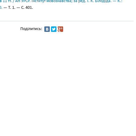
11 тт. / АН УРСР. Інститут мовознавства; за ред. І. К. Білодіда. — К.:
0.
— Т. 1. — С. 401.
Поділитись: