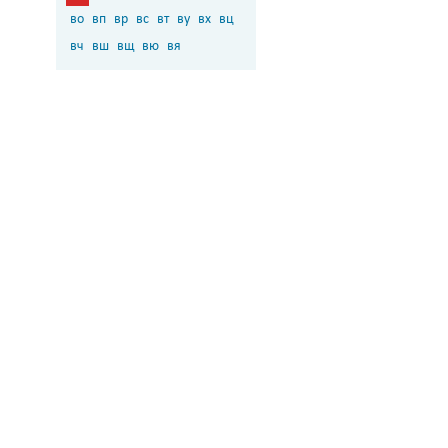
во
вп
вр
вс
вт
ву
вх
вц
вч
вш
вщ
вю
вя