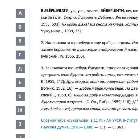
ВИВЕ́РШУВАТИ
, ую, уєш,
недок.,
ВИ́ВЕРШИТИ
, шу, ш
А
скирті і т. ін.
Скирта. Її вершить Дубовик. Він вивершує
1958, 593);
Як козак дівка! Віз снопів накладе, коп
Б
Чужу ниву.., 1939, 25).
В
2. Наповнювати що-небудь вище країв, з верхом.
На
засіків борошно, не дуже мірки вивершували й насип
Г
(Мирний, IV, 1955, 256).
Д
3. Закінчувати що-небудь будувати, створювати; закінч
працюють коло будови: хто робить цеглу, хто носить м
II, 1951, 242);
Другого дня, коли вивершували гребел
Е
Вогник, 1952, 16); —
Добрий будиночок буде. На два
спокій.., 1959, 6);
Якщо за добу в молотарку Дадуть мо
Є
будемо перші в строю!..
(С. Ол., Вибр., 1959, 118); /
думці якісь чулі, прекрасні слова, що вивершують ві
Ж
Словник української мови: в 11 тт. / АН УРСР. Інститут
З
Наукова думка, 1970—1980.
— Т. 1. — С. 363.