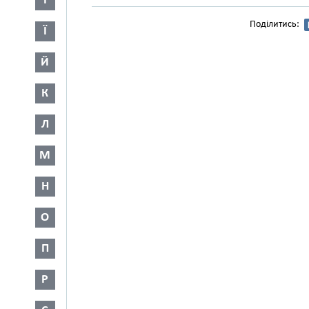
І
Поділитись:
Ї
Й
К
Л
М
Н
О
П
Р