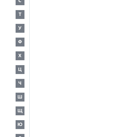
С
Т
У
Ф
Х
Ц
Ч
Ш
Щ
Ю