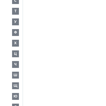
С
Т
У
Ф
Х
Ц
Ч
Ш
Щ
Ю