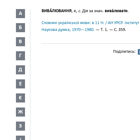
ВИВА́ЛЮВАННЯ
, я,
с.
Дія за знач.
вива́лювати
.
А
Словник української мови: в 11 тт. / АН УРСР. Інститут
Б
Наукова думка, 1970—1980.
— Т. 1. — С. 359.
В
Поділитись:
Г
Д
Е
Є
Ж
З