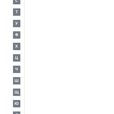
С
Т
У
Ф
Х
Ц
Ч
Ш
Щ
Ю