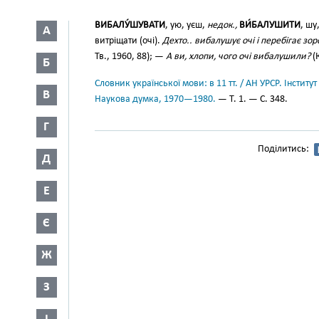
ВИБАЛУ́ШУВАТИ
, ую, уєш,
недок.,
ВИ́БАЛУШИТИ
, шу
А
витріщати (очі).
Дехто.. вибалушує очі і перебігає зоро
Тв., 1960, 88); —
А ви, хлопи, чого очі вибалушили?
(К
Б
Словник української мови: в 11 тт. / АН УРСР. Інститут
В
Наукова думка, 1970—1980.
— Т. 1. — С. 348.
Г
Поділитись:
Д
Е
Є
Ж
З