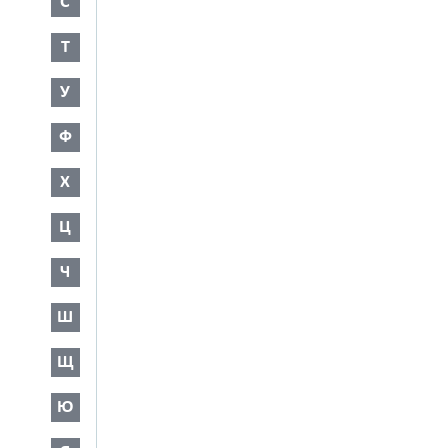
С
Т
У
Ф
Х
Ц
Ч
Ш
Щ
Ю