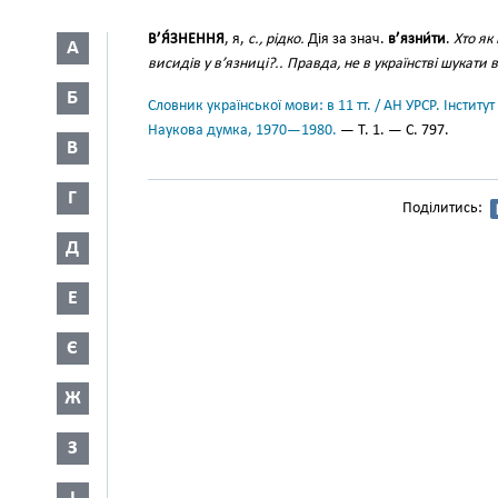
В’Я́ЗНЕННЯ
, я,
с., рідко.
Дія за знач.
в’язни́ти
.
Хто як 
А
висидів у в’язниці?.. Правда, не в українстві шукати 
Б
Словник української мови: в 11 тт. / АН УРСР. Інститут
Наукова думка, 1970—1980.
— Т. 1. — С. 797.
В
Г
Поділитись:
Д
Е
Є
Ж
З