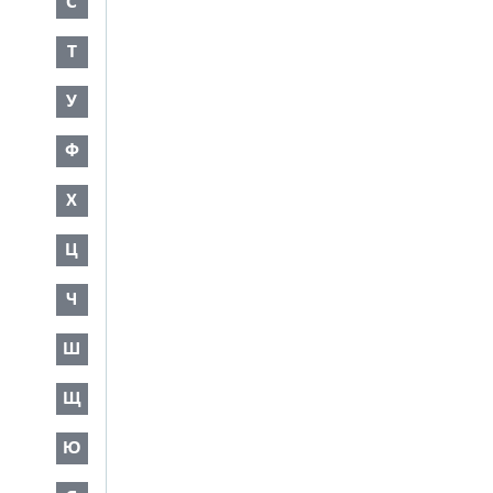
С
Т
У
Ф
Х
Ц
Ч
Ш
Щ
Ю