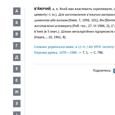
В’Я́ЖУЧИЙ
, а, е. Який має властивість скріплювати,
А
цементу і т. ін.).
Для виготовлення в’яжучих матеріалів
цементом або вапном
(Хімія, 7, 1956, 101);
Він
[бенто
Б
виготовленні агломерату
(Роб. газ., 27. III 1966, 2); //
в’яже (в 5 знач.).
Шлаки металургійних підприємств 
В
(Наука.., 10, 1961, 8).
Г
Словник української мови: в 11 тт. / АН УРСР. Інститут
Наукова думка, 1970—1980.
— Т. 1. — С. 796.
Д
Е
Поділитись:
Є
Ж
З