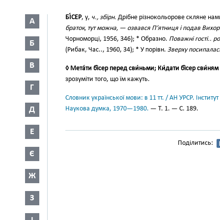
БІ́СЕР
, у,
ч., збірн.
Дрібне різнокольорове скляне нам
А
браток, тут можна, — озвався П’ятниця і подав Вихо
Чорноморці, 1956, 346); * Образно.
Поважні гості.. р
Б
(Рибак, Час.., 1960, 34); * У порівн.
Зверху посипалась
В
◊ Мета́ти бі́сер перед сви́ньми; Ки́дати бі́сер сви́ня
зрозуміти того, що їм кажуть.
Г
Словник української мови: в 11 тт. / АН УРСР. Інститут
Д
Наукова думка, 1970—1980.
— Т. 1. — С. 189.
Е
Поділитись:
Є
Ж
З