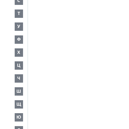
С
Т
У
Ф
Х
Ц
Ч
Ш
Щ
Ю