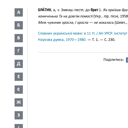
БРА́ТИК
, а,
ч.
Зменш.-пестл. до
брат
1.
Як приїхав брат
А
кониченька Та на довгім помості
(Укр.. лір. пісні, 195
Меж чужими зросла, І зросла — не кохалась
(Шевч., I
Б
Словник української мови: в 11 тт. / АН УРСР. Інститут
В
Наукова думка, 1970—1980.
— Т. 1. — С. 230.
Г
Поділитись:
Д
Е
Є
Ж
З