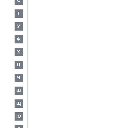
С
Т
У
Ф
Х
Ц
Ч
Ш
Щ
Ю