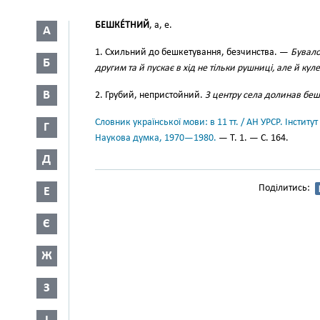
БЕШКЕ́ТНИЙ
, а, е.
А
1. Схильний до бешкетування, безчинства. —
Бувало
Б
другим та й пускає в хід не тільки рушниці, але й кул
В
2. Грубий, непристойний.
З центру села долинав беш
Словник української мови: в 11 тт. / АН УРСР. Інститут
Г
Наукова думка, 1970—1980.
— Т. 1. — С. 164.
Д
Поділитись:
Е
Є
Ж
З