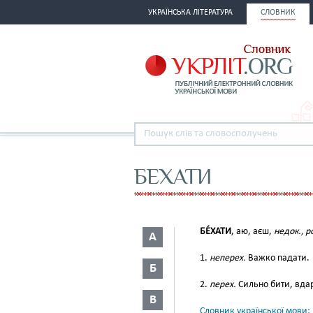
УКРАЇНСЬКА ЛІТЕРАТУРА
СЛОВНИК
БЕХАТИ
БЕ́ХАТИ
, аю, аєш,
недок., р
А
1.
неперех.
Важко падати.
Б
2.
перех.
Сильно бити, вда
В
Словник української мови: в 