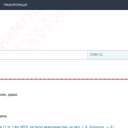
ТРАНСЛІТЕРАЦІЯ
СУМ-11
озм., рідко.
ряти.
11 тт. / АН УРСР. Інститут мовознавства; за ред. І. К. Білодіда. — К.: