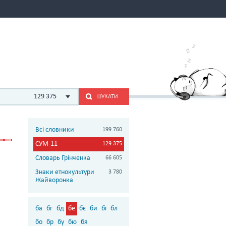
129 375
ШУКАТИ
Всі словники
199 760
СУМ-11
129 375
Словарь Грінченка
66 605
Знаки етнокультури
3 780
Жайворонка
ба
бг
бд
бе
бє
би
бі
бл
бо
бр
бу
бю
бя