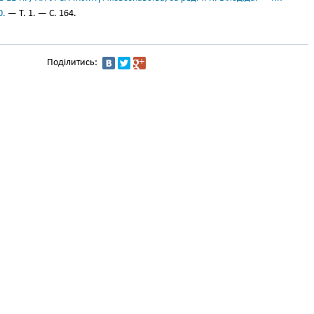
0.
— Т. 1. — С. 164.
Поділитись: