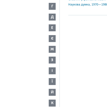
Наукова думка, 1970—198
Г
Д
Е
Є
Ж
З
І
Ї
Й
К