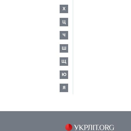
Х
Ц
Ч
Ш
Щ
Ю
Я