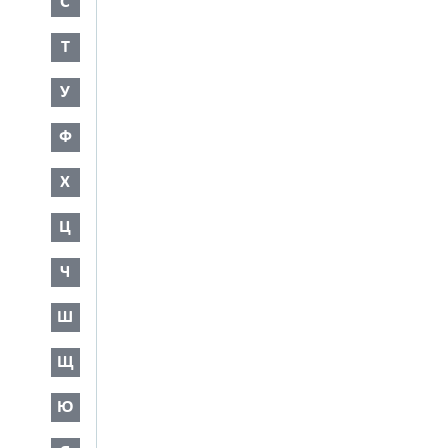
С
Т
У
Ф
Х
Ц
Ч
Ш
Щ
Ю