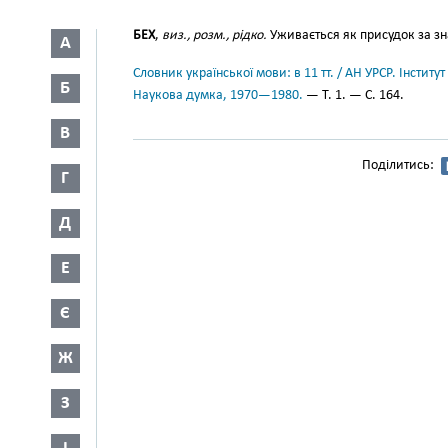
БЕХ
,
виз., розм., рідко.
Уживається як присудок за з
А
Словник української мови: в 11 тт. / АН УРСР. Інститут
Б
Наукова думка, 1970—1980.
— Т. 1. — С. 164.
В
Поділитись:
Г
Д
Е
Є
Ж
З