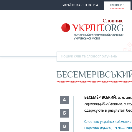
УКРАЇНСЬКА ЛІТЕРАТУРА
СЛОВНИК
БЕСЕМЕРІВСЬКИ
БЕСЕМЕ́РІВСЬКИЙ
, а, е,
мет
А
грушоподібної форми, в як
одержують в результаті б
Б
Словник української мови: в 
В
Наукова думка, 1970—198