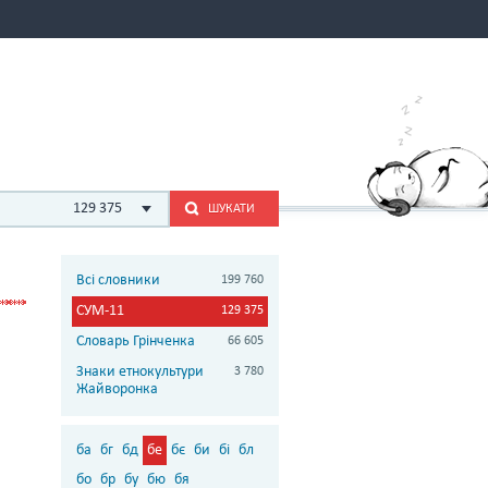
129 375
ШУКАТИ
Всі словники
199 760
СУМ-11
129 375
Словарь Грінченка
66 605
Знаки етнокультури
3 780
Жайворонка
ба
бг
бд
бе
бє
би
бі
бл
бо
бр
бу
бю
бя