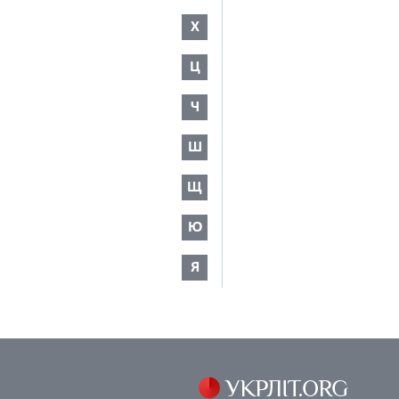
Х
Ц
Ч
Ш
Щ
Ю
Я