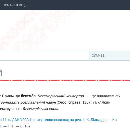
ТРАНСЛІТЕРАЦІЯ
СУМ-11
Й
.
Прикм. до
бесеме́р
.
Бесемерівський конвертор.. — це поворотна піч
у заливають розплавлений чавун
(Слюс. справа, 1957, 7); // Який
есемерування.
Бесемерівська сталь.
11 тт. / АН УРСР. Інститут мовознавства; за ред. І. К. Білодіда. — К.:
0.
— Т. 1. — С. 162.