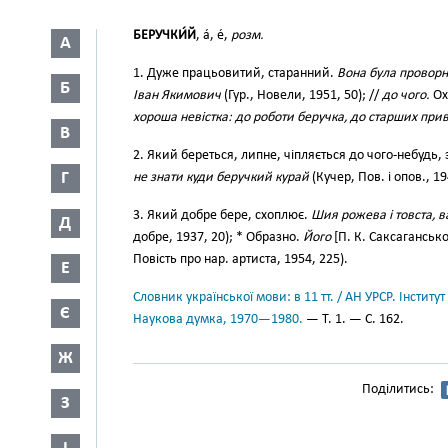
БЕРУЧКИ́Й
, а́, е́,
розм.
А
1. Дуже працьовитий, старанний.
Вона була проворна
Б
Іван Якимович
(Гур., Новели, 1951, 50); //
до чого.
Ох
хороша невістка: до роботи беручка, до старших прив
В
2. Який береться, липне, чіпляється до чого-небудь,
Г
не знати куди беручкий курай
(Кучер, Пов. і опов., 19
3. Який добре бере, схоплює.
Шия рожева і товста, ва
Д
добре, 1937, 20); * Образно.
Його
[П. К. Саксаганськ
Повість про нар. артиста, 1954, 225).
Е
Словник української мови: в 11 тт. / АН УРСР. Інститут
Є
Наукова думка, 1970—1980.
— Т. 1. — С. 162.
Ж
Поділитись:
З