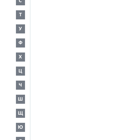
С
Т
У
Ф
Х
Ц
Ч
Ш
Щ
Ю