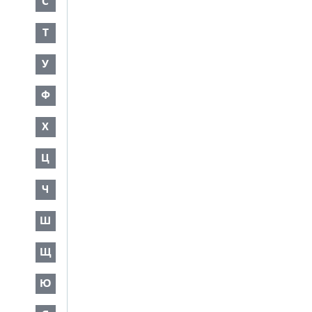
С
Т
У
Ф
Х
Ц
Ч
Ш
Щ
Ю