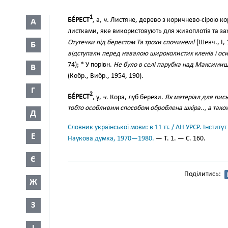
1
БЕ́РЕСТ
, а,
ч.
Листяне, дерево з коричнево-сірою ко
А
листками, яке використовують для живоплотів та з
Отутечки під берестом Та трохи спочинем!
(Шевч., І, 
Б
відступали перед навалою широколистих кленів і осик
74); * У порівн.
Не було в селі парубка над Максимиш
В
(Кобр., Вибр., 1954, 190).
Г
2
БЕ́РЕСТ
, у,
ч.
Кора, луб берези.
Як матеріал для пись
тобто особливим способом оброблена шкіра.., а тако
Д
Словник української мови: в 11 тт. / АН УРСР. Інститут
Е
Наукова думка, 1970—1980.
— Т. 1. — С. 160.
Є
Поділитись:
Ж
З