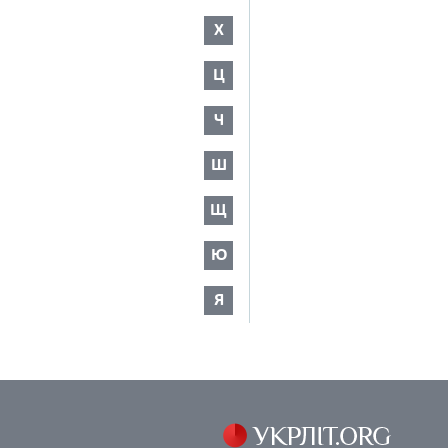
Х
Ц
Ч
Ш
Щ
Ю
Я