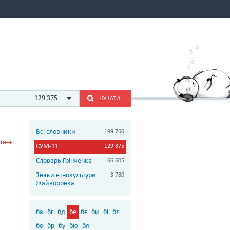
129 375
ШУКАТИ
Всі словники
199 760
СУМ-11
129 375
Словарь Грінченка
66 605
Знаки етнокультури
3 780
Жайворонка
ба
бг
бд
бе
бє
би
бі
бл
бо
бр
бу
бю
бя