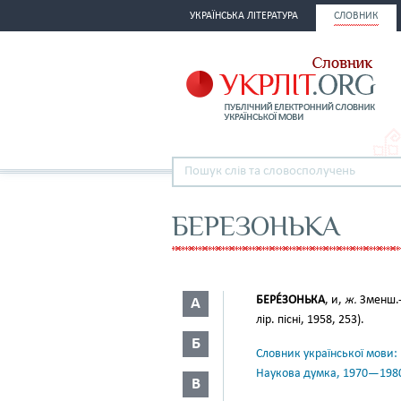
УКРАЇНСЬКА ЛІТЕРАТУРА
СЛОВНИК
БЕРЕЗОНЬКА
БЕРЕ́ЗОНЬКА
, и,
ж.
Зменш.-
А
лір. пісні, 1958, 253).
Б
Словник української мови: в 
Наукова думка, 1970—198
В