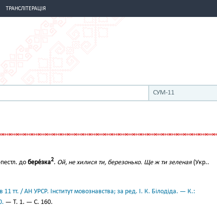
ТРАНСЛІТЕРАЦІЯ
СУМ-11
2
пестл. до
бере́зка
.
Ой, не хилися ти, березонько. Ще ж ти зеленая
(Укр..
11 тт. / АН УРСР. Інститут мовознавства; за ред. І. К. Білодіда. — К.:
0.
— Т. 1. — С. 160.