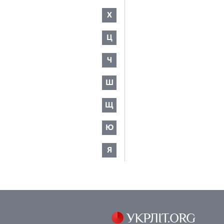
Х
Ц
Ч
Ш
Щ
Ю
Я