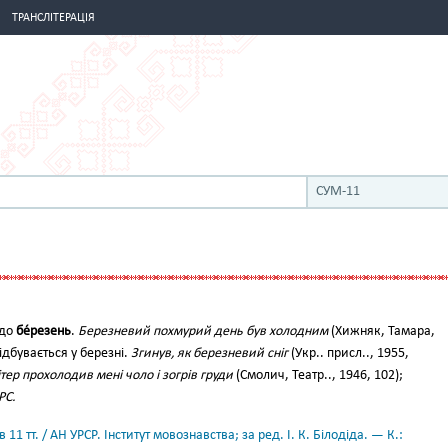
ТРАНСЛІТЕРАЦІЯ
СУМ-11
 до
бе́резень
.
Березневий похмурий день був холодним
(Хижняк, Тамара,
відбувається у березні.
Згинув, як березневий сніг
(Укр.. присл.., 1955,
ер прохолодив мені чоло і зогрів груди
(Смолич, Театр.., 1946, 102);
РС.
11 тт. / АН УРСР. Інститут мовознавства; за ред. І. К. Білодіда. — К.: