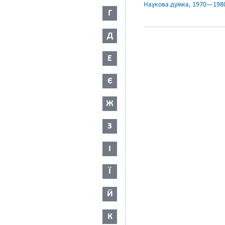
Наукова думка, 1970—198
Г
Д
Е
Є
Ж
З
І
Ї
Й
К