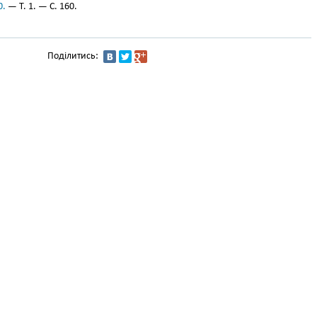
0.
— Т. 1. — С. 160.
Поділитись: