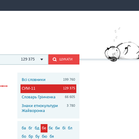
129 375
ШУКАТИ
Всі словники
199 760
СУМ-11
129 375
Словарь Грінченка
66 605
Знаки етнокультури
3 780
Жайворонка
ба
бг
бд
бе
бє
би
бі
бл
бо
бр
бу
бю
бя