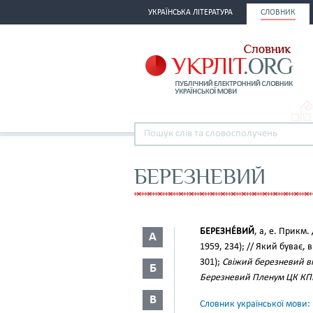
УКРАЇНСЬКА ЛІТЕРАТУРА
СЛОВНИК
БЕРЕЗНЕВИЙ
БЕРЕЗНЕ́ВИЙ
, а, е. Прикм.
А
1959, 234); // Який буває, 
301);
Свіжий березневий віт
Б
Березневий Пленум ЦК КП
В
Словник української мови: в 