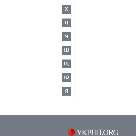
Х
Ц
Ч
Ш
Щ
Ю
Я