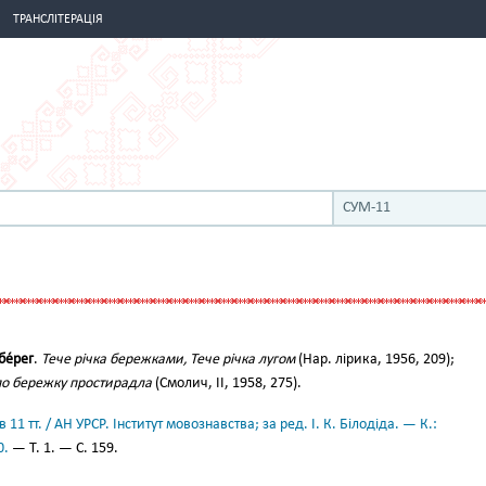
ТРАНСЛІТЕРАЦІЯ
СУМ-11
бе́рег
.
Тече річка бережками, Тече річка лугом
(Нар. лірика, 1956, 209);
 по бережку простирадла
(Смолич, II, 1958, 275).
11 тт. / АН УРСР. Інститут мовознавства; за ред. І. К. Білодіда. — К.:
0.
— Т. 1. — С. 159.