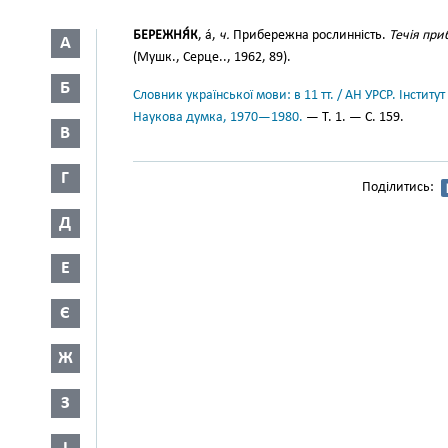
БЕРЕЖНЯ́К
, а́,
ч.
Прибережна рослинність.
Течія при
А
(Мушк., Серце.., 1962, 89).
Б
Словник української мови: в 11 тт. / АН УРСР. Інститут
Наукова думка, 1970—1980.
— Т. 1. — С. 159.
В
Г
Поділитись:
Д
Е
Є
Ж
З