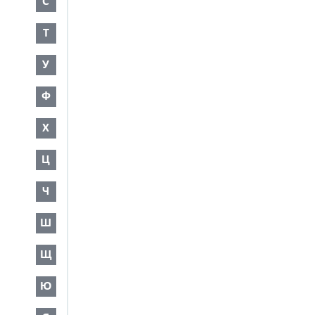
С
Т
У
Ф
Х
Ц
Ч
Ш
Щ
Ю