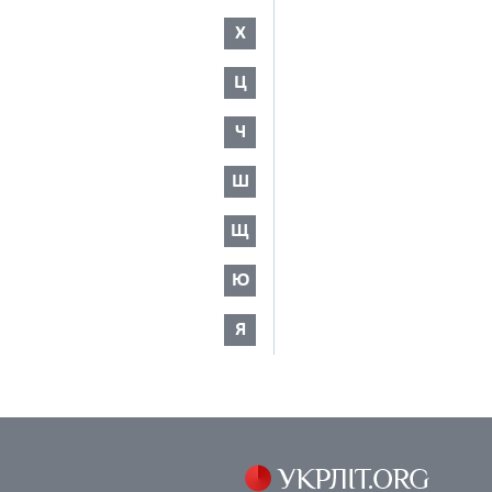
Х
Ц
Ч
Ш
Щ
Ю
Я