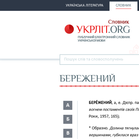
УКРАЇНСЬКА ЛІТЕРАТУРА
СЛОВНИК
БЕРЕЖЕНИЙ
БЕРЕ́ЖЕНИЙ
, а, е. Дієпр. п
А
вогнем постаментів своїх 
Роки, 1957, 165);
Б
* Образно.
Долина тягнулас
В
вершинами, губилася враз 