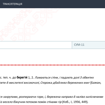
ТРАНСЛІТЕРАЦІЯ
СУМ-11
ас. теп. ч. до
берегти́
1, 2.
Ламаються стіни, і падають долі З обвитих
Поети й мислителі високочолі, Сторожа дбайливо бережених книг
(Бажан,
я закрутами, розпираючи гори, і, бережена направо й наліво залісненими
із весело біжучим потоком поміж стінами гір
(Коб., І, 1956, 449).