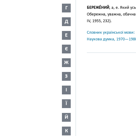
Г
БЕРЕЖЕ́НИЙ
, а, е. Який у
Обережна, уважна, обачн
Д
IV, 1955, 232).
Словник української мови: в 
Е
Наукова думка, 1970—198
Є
Ж
З
І
Ї
Й
К