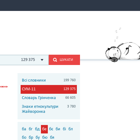
129 375
ШУКАТИ
Всі словники
199 760
СУМ-11
129 375
Словарь Грінченка
66 605
Знаки етнокультури
3 780
Жайворонка
ба
бг
бд
бе
бє
би
бі
бл
бо
бр
бу
бю
бя