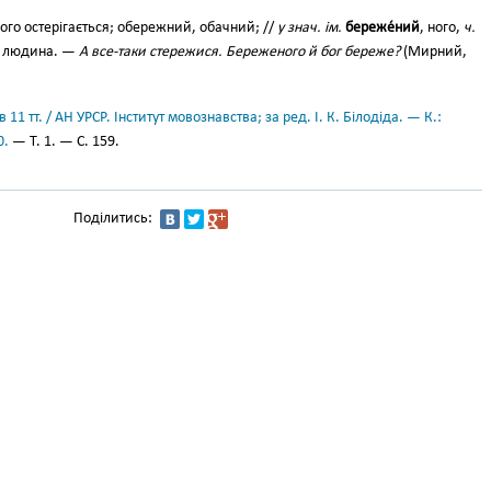
сього остерігається; обережний, обачний; //
у знач. ім.
береже́ний
, ного,
ч.
а людина. —
А все-таки стережися. Береженого й бог береже?
(Мирний,
11 тт. / АН УРСР. Інститут мовознавства; за ред. І. К. Білодіда. — К.:
0.
— Т. 1. — С. 159.
Поділитись: