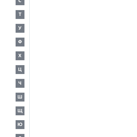
С
Т
У
Ф
Х
Ц
Ч
Ш
Щ
Ю