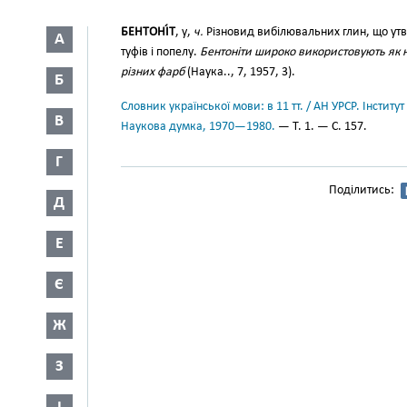
БЕНТОНІ́Т
, у,
ч.
Різновид вибілювальних глин, що утв
А
туфів і попелу.
Бентоніти широко використовують як н
різних фарб
(Наука.., 7, 1957, 3).
Б
Словник української мови: в 11 тт. / АН УРСР. Інститут
В
Наукова думка, 1970—1980.
— Т. 1. — С. 157.
Г
Поділитись:
Д
Е
Є
Ж
З