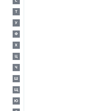
С
Т
У
Ф
Х
Ц
Ч
Ш
Щ
Ю