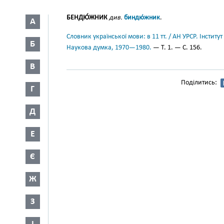
БЕНДЮ́ЖНИК
див.
биндю́жник
.
А
Словник української мови: в 11 тт. / АН УРСР. Інститут
Б
Наукова думка, 1970—1980.
— Т. 1. — С. 156.
В
Поділитись:
Г
Д
Е
Є
Ж
З