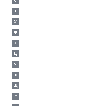
С
Т
У
Ф
Х
Ц
Ч
Ш
Щ
Ю