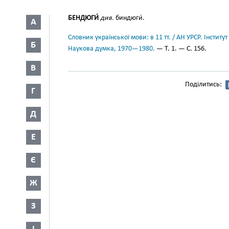
БЕНДЮГИ́
див.
биндюги́.
А
Словник української мови: в 11 тт. / АН УРСР. Інститут
Б
Наукова думка, 1970—1980.
— Т. 1. — С. 156.
В
Поділитись:
Г
Д
Е
Є
Ж
З