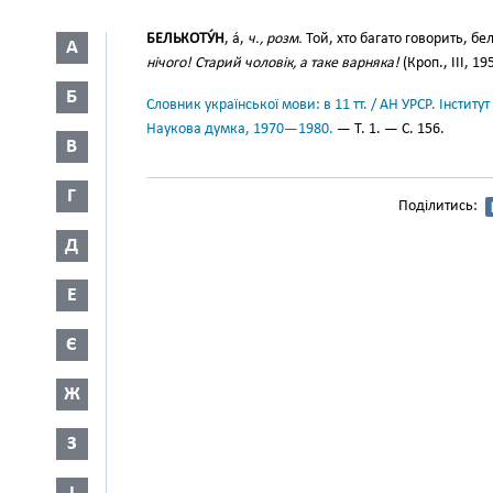
БЕЛЬКОТУ́Н
, а́,
ч., розм.
Той, хто багато говорить, бе
А
нічого! Старий чоловік, а таке варняка!
(Кроп., III, 19
Б
Словник української мови: в 11 тт. / АН УРСР. Інститут
Наукова думка, 1970—1980.
— Т. 1. — С. 156.
В
Г
Поділитись:
Д
Е
Є
Ж
З