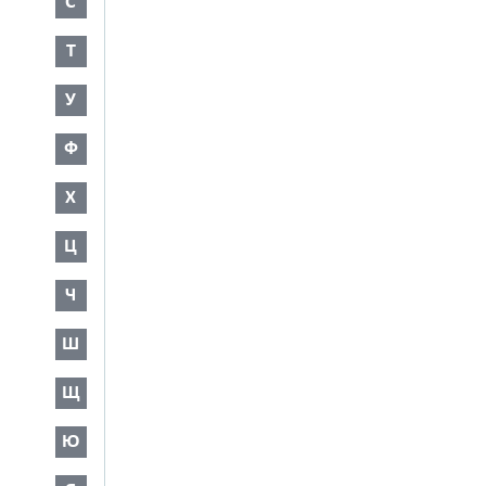
С
Т
У
Ф
Х
Ц
Ч
Ш
Щ
Ю