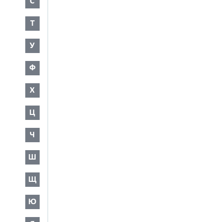
С
Т
У
Ф
Х
Ц
Ч
Ш
Щ
Ю