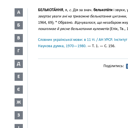
БЕЛЬКОТА́ННЯ
, я,
с.
Дія за знач.
белькота́ти
і звуки,
А
звертає уваги ані на тривожне белькотання циганки,
1964, 69); * Образно.
Відчувалося, що незабаром жер
Б
похапливе й рясне белькотання кулеметів
(Епік, Тв., 
В
Словник української мови: в 11 тт. / АН УРСР. Інститут
Наукова думка, 1970—1980.
— Т. 1. — С. 156.
Г
Д
Поділитись:
Е
Є
Ж
З