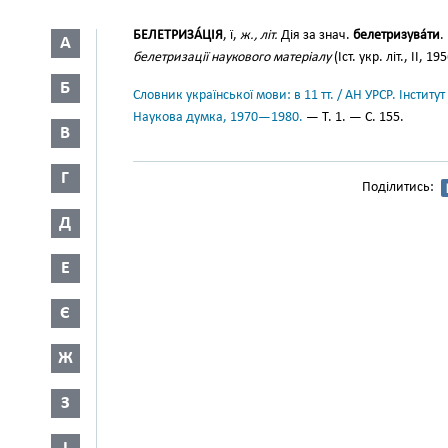
БЕЛЕТРИЗА́ЦІЯ
, ї,
ж., літ.
Дія за знач.
белетризува́ти
.
А
белетризації наукового матеріалу
(Іст. укр. літ., II, 19
Б
Словник української мови: в 11 тт. / АН УРСР. Інститут
Наукова думка, 1970—1980.
— Т. 1. — С. 155.
В
Г
Поділитись:
Д
Е
Є
Ж
З