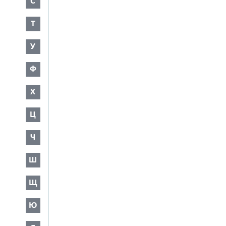
С
Т
У
Ф
Х
Ц
Ч
Ш
Щ
Ю