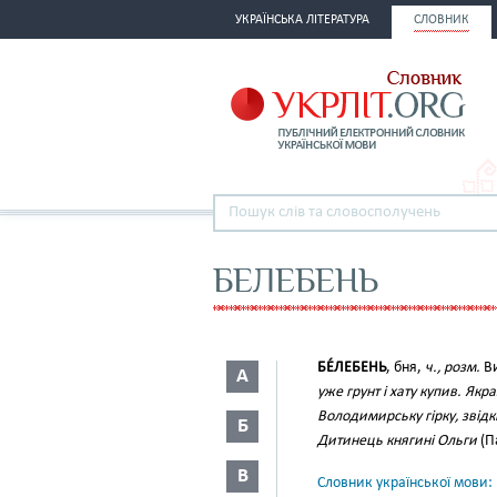
УКРАЇНСЬКА ЛІТЕРАТУРА
СЛОВНИК
БЕЛЕБЕНЬ
БЕ́ЛЕБЕНЬ
, бня,
ч., розм.
Ви
А
уже грунт і хату купив. Якр
Володимирську гірку, звідк
Б
Дитинець княгині Ольги
(Па
В
Словник української мови: в 