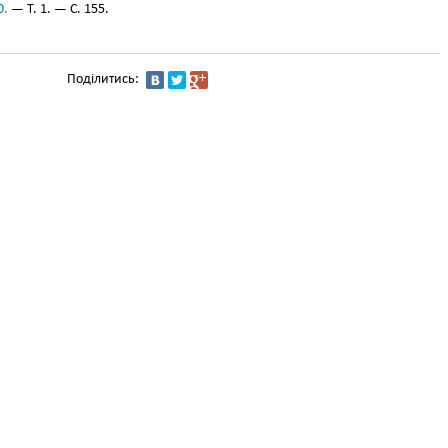
0.
— Т. 1. — С. 155.
Поділитись: