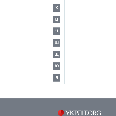
Х
Ц
Ч
Ш
Щ
Ю
Я