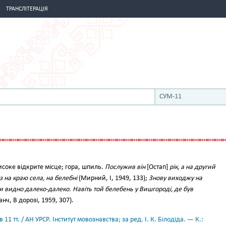
ТРАНСЛІТЕРАЦІЯ
СУМ-11
соке відкрите місце; гора, шпиль.
Послужив він
[Остап]
рік, а на другий
аз на краю села, на белебні
(Мирний, І, 1949, 133);
Знову виходжу на
и видно далеко-далеко. Навіть той белебень у Вишгороді, де був
нч, В дорозі, 1959, 307).
11 тт. / АН УРСР. Інститут мовознавства; за ред. І. К. Білодіда. — К.: