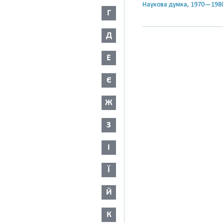
Наукова думка, 1970—198
Г
Д
Е
Є
Ж
З
І
Ї
Й
К