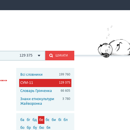
129 375
ШУКАТИ
Всі словники
199 760
СУМ-11
129 375
Словарь Грінченка
66 605
Знаки етнокультури
3 780
Жайворонка
ба
бг
бд
бе
бє
би
бі
бл
бо
бр
бу
бю
бя