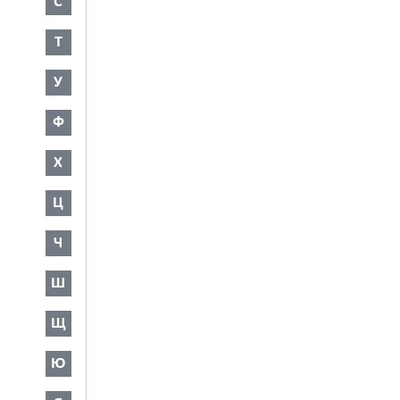
С
Т
У
Ф
Х
Ц
Ч
Ш
Щ
Ю