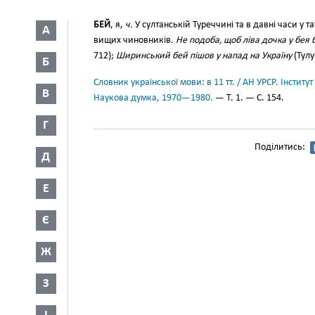
БЕЙ
, я,
ч.
У султанській Туреччині та в давні часи у 
А
вищих чиновників.
Не подоба, щоб ліва дочка у бея 
712);
Ширинський бей пішов у напад на Україну
(Тулу
Б
Словник української мови: в 11 тт. / АН УРСР. Інститут
В
Наукова думка, 1970—1980.
— Т. 1. — С. 154.
Г
Поділитись:
Д
Е
Є
Ж
З