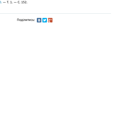
0.
— Т. 1. — С. 152.
Поділитись: