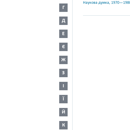
Наукова думка, 1970—198
Г
Д
Е
Є
Ж
З
І
Ї
Й
К