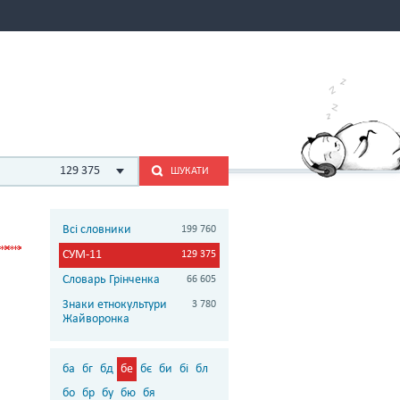
129 375
ШУКАТИ
Всі словники
199 760
СУМ-11
129 375
Словарь Грінченка
66 605
Знаки етнокультури
3 780
Жайворонка
ба
бг
бд
бе
бє
би
бі
бл
бо
бр
бу
бю
бя