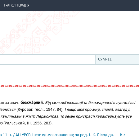
ТРАНСЛІТЕРАЦІЯ
СУМ-11
ан за знач.
безхма́рний
.
Від сильної інсоляції та безхмарності в пустині всі
іваються
(Курс заг. геол., 1947, 84);
І якщо мрії про мир, спокій, злагоду,
 хвилинами в житті Лермонтова, то земні пристрасті характеризують усе
ію
(Рильський, III, 1956, 203).
11 тт. / АН УРСР. Інститут мовознавства; за ред. І. К. Білодіда. — К.: