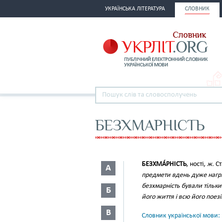
УКРАЇНСЬКА ЛІТЕРАТУРА
СЛОВНИК
БЕЗХМАРНІСТЬ
БЕЗХМА́РНІСТЬ
, ності,
ж.
Ст
А
предмети вдень дуже нагр
безхмарність бували тільки
Б
його життя і всю його поез
В
Словник української мови: в 