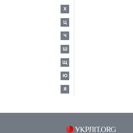
Х
Ц
Ч
Ш
Щ
Ю
Я