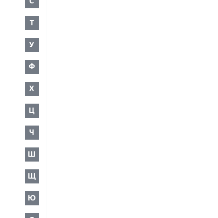
С
Т
У
Ф
Х
Ц
Ч
Ш
Щ
Ю