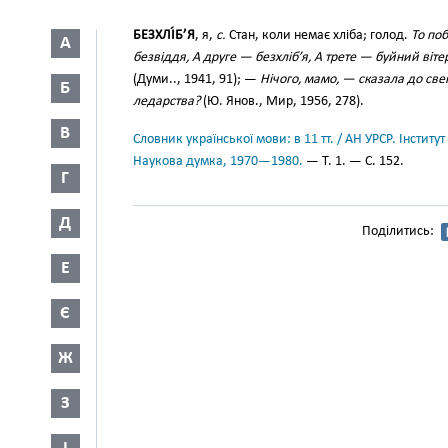
БЕЗХЛІ́Б’Я
, я,
с.
Стан, коли немає хліба; голод.
То по
А
безвіддя, А друге — безхліб’я, А трете — буйний вітер 
(Думи.., 1941, 91); —
Нічого, мамо, — сказала до све
Б
ледарства?
(Ю. Янов., Мир, 1956, 278).
В
Словник української мови: в 11 тт. / АН УРСР. Інститут
Наукова думка, 1970—1980.
— Т. 1. — С. 152.
Г
Д
Поділитись:
Е
Є
Ж
З