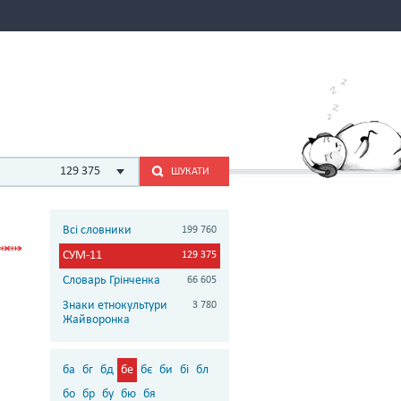
129 375
ШУКАТИ
Всі словники
199 760
СУМ-11
129 375
Словарь Грінченка
66 605
Знаки етнокультури
3 780
Жайворонка
ба
бг
бд
бе
бє
би
бі
бл
бо
бр
бу
бю
бя