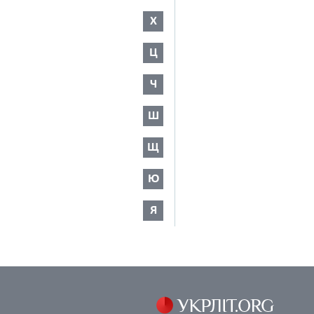
Х
Ц
Ч
Ш
Щ
Ю
Я