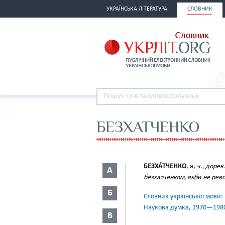
УКРАЇНСЬКА ЛІТЕРАТУРА
СЛОВНИК
БЕЗХАТЧЕНКО
БЕЗХА́ТЧЕНКО
, а,
ч., дорев
А
безхатченком, якби не рев
Б
Словник української мови: в 
Наукова думка, 1970—198
В