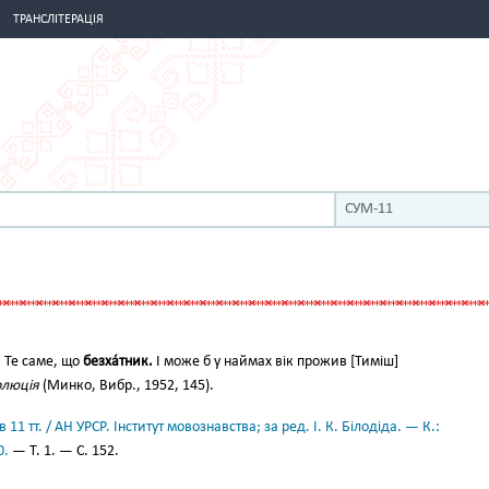
ТРАНСЛІТЕРАЦІЯ
СУМ-11
.
Те саме, що
безха́тник.
І може б у наймах вік прожив [Тиміш]
олюція
(Минко, Вибр., 1952, 145).
11 тт. / АН УРСР. Інститут мовознавства; за ред. І. К. Білодіда. — К.:
0.
— Т. 1. — С. 152.