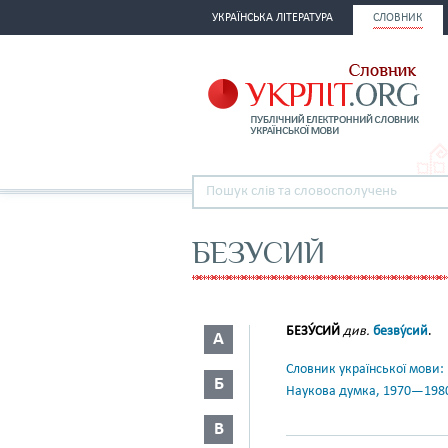
УКРАЇНСЬКА ЛІТЕРАТУРА
СЛОВНИК
БЕЗУСИЙ
БЕЗУ́СИЙ
див.
безву́сий
.
А
Словник української мови: в 
Б
Наукова думка, 1970—198
В