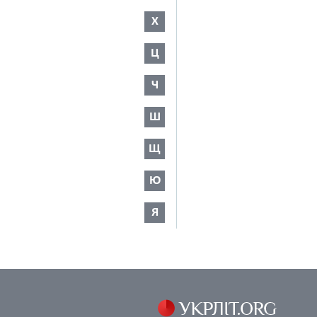
Х
Ц
Ч
Ш
Щ
Ю
Я