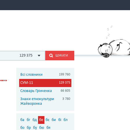
129 375
ШУКАТИ
Всі словники
199 760
СУМ-11
129 375
Словарь Грінченка
66 605
Знаки етнокультури
3 780
Жайворонка
ба
бг
бд
бе
бє
би
бі
бл
бо
бр
бу
бю
бя