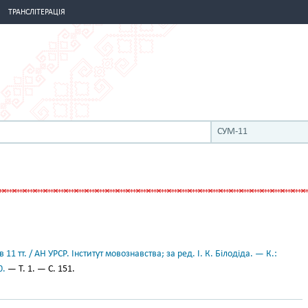
ТРАНСЛІТЕРАЦІЯ
СУМ-11
11 тт. / АН УРСР. Інститут мовознавства; за ред. І. К. Білодіда. — К.:
0.
— Т. 1. — С. 151.