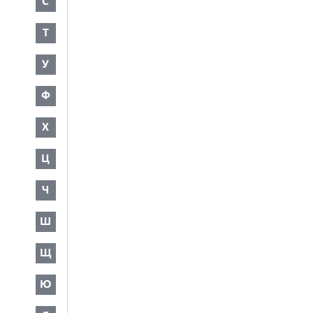
С
Т
У
Ф
Х
Ц
Ч
Ш
Щ
Ю