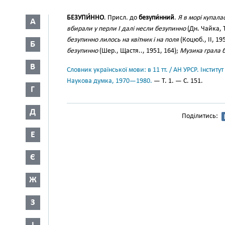
БЕЗУПИ́ННО
. Присл. до
безупи́нний
.
Я в морі купала
А
вбирали у перли І далі несли безупинно
(Дн. Чайка, Т
безупинно лилось на квітник і на поля
(Коцюб., II, 19
Б
безупинно
(Шер., Щастя.., 1951, 164);
Музика грала 
В
Словник української мови: в 11 тт. / АН УРСР. Інститут
Наукова думка, 1970—1980.
— Т. 1. — С. 151.
Г
Д
Поділитись:
Е
Є
Ж
З