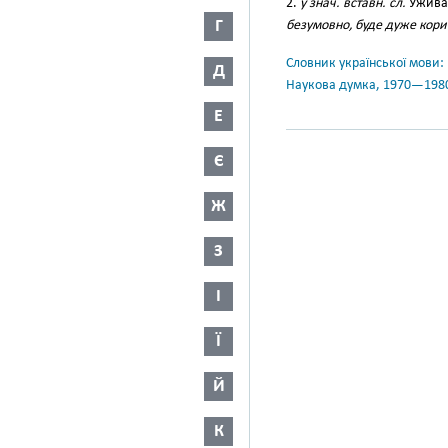
2.
у знач. вставн. сл.
Уживає
Г
безумовно, буде дуже кор
Словник української мови: в 
Д
Наукова думка, 1970—198
Е
Є
Ж
З
І
Ї
Й
К