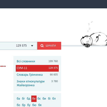
129 375
ШУКАТИ
Всі словники
199 760
СУМ-11
129 375
Словарь Грінченка
66 605
Знаки етнокультури
3 780
Жайворонка
ба
бг
бд
бе
бє
би
бі
бл
бо
бр
бу
бю
бя