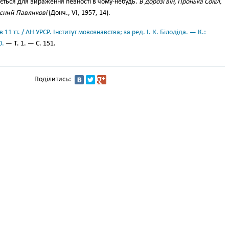
ться для вираження певності в чому-небудь.
В дорозі він, Пронька Сокіл,
исний Павликові
(Донч., VI, 1957, 14).
11 тт. / АН УРСР. Інститут мовознавства; за ред. І. К. Білодіда. — К.:
0.
— Т. 1. — С. 151.
Поділитись: