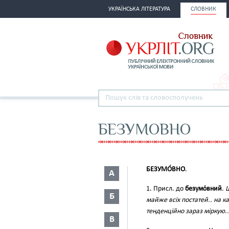
УКРАЇНСЬКА ЛІТЕРАТУРА
СЛОВНИК
БЕЗУМОВНО
БЕЗУМО́ВНО
.
А
1. Присл. до
безумо́вний
.
Щ
Б
майже всіх постатей.. на к
тенденційно зараз міркую.
В