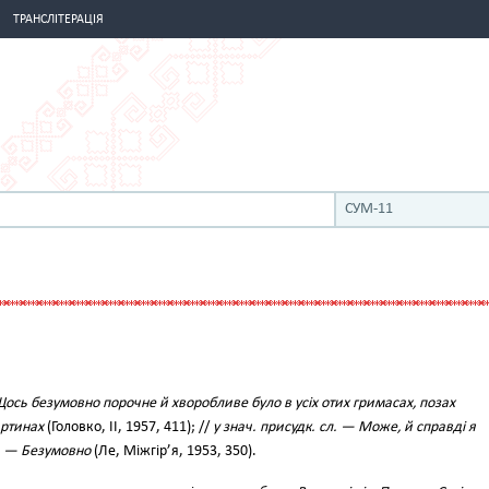
ТРАНСЛІТЕРАЦІЯ
СУМ-11
ось безумовно порочне й хворобливе було в усіх отих гримасах, позах
артинах
(Головко, II, 1957, 411); //
у знач. присудк. сл. — Може, й справді я
. — Безумовно
(Ле, Міжгір’я, 1953, 350).