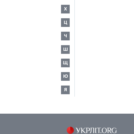
Х
Ц
Ч
Ш
Щ
Ю
Я