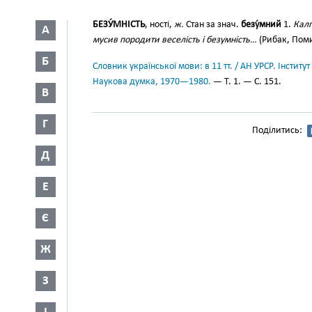
БЕЗУ́МНІСТЬ
, ності,
ж.
Стан за знач.
безу́мний
1.
Калг
А
мусив породити веселість і безумність…
(Рибак, Поми
Б
Словник української мови: в 11 тт. / АН УРСР. Інститут
Наукова думка, 1970—1980.
— Т. 1. — С. 151.
В
Г
Поділитись:
Д
Е
Є
Ж
З