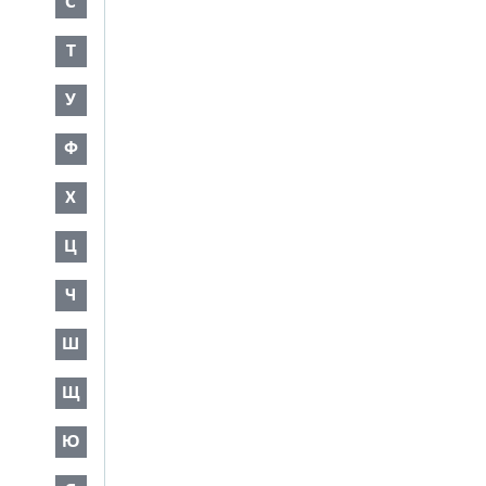
С
Т
У
Ф
Х
Ц
Ч
Ш
Щ
Ю