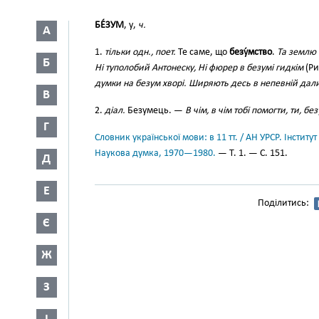
БЕ́ЗУМ
, у,
ч.
А
1.
тільки одн., поет.
Те саме, що
безу́мство
.
Та землю 
Б
Ні туполобий Антонеску, Ні фюрер в безумі гидкім
(Ри
думки на безум хворі. Ширяють десь в непевній дал
В
2.
діал.
Безумець. —
В чім, в чім тобі помогти, ти, б
Г
Словник української мови: в 11 тт. / АН УРСР. Інститут
Наукова думка, 1970—1980.
— Т. 1. — С. 151.
Д
Е
Поділитись:
Є
Ж
З