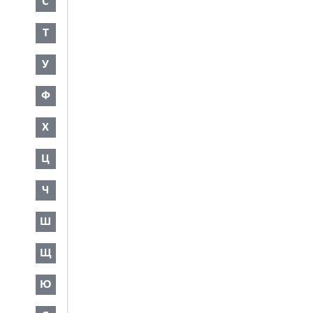
С
Т
У
Ф
Х
Ц
Ч
Ш
Щ
Ю