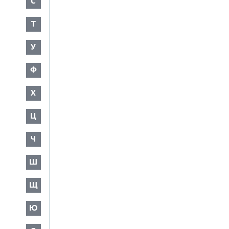
С
Т
У
Ф
Х
Ц
Ч
Ш
Щ
Ю