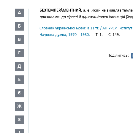
БЕЗТЕМПЕРА́МЕНТНИЙ
, а, е. Який не виявляв тем
А
призводить до сірості й одноманітності інтонацій
(Худ
Б
Словник української мови: в 11 тт. / АН УРСР. Інститут
Наукова думка, 1970—1980.
— Т. 1. — С. 149.
В
Г
Поділитись:
Д
Е
Є
Ж
З